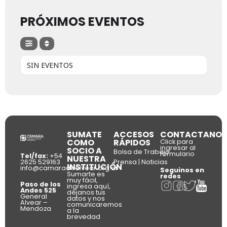
PRÓXIMOS EVENTOS
SIN EVENTOS
SUMATE
ACCESOS
CONTACTANOS
COMO
RÁPIDOS
Click para
ingresar al
SOCIO A
Bolsa de Trabajo
formulario
Tel/fax:
+54
NUESTRA
2625 529163
Prensa | Noticias
INSTITUCIÓN
info@camaradealvear.org.ar
Seguinos en
Sumarte es
redes
muy fácil,
Paso de los
ingresa aquí,
Andes 525
déjanos tus
General
datos y nos
Alvear –
comunicaremos
Mendoza
a la
brevedad